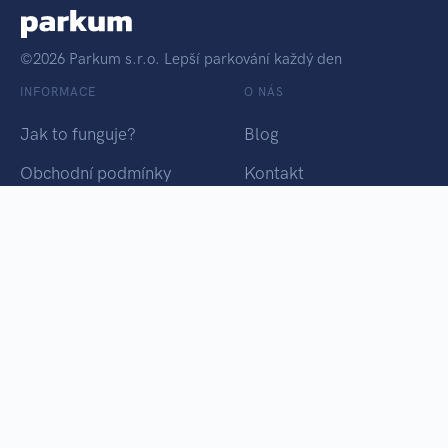
©2026 Parkum s.r.o. Lepší parkování každý den
INFORMACE
O NÁS
Jak to funguje?
Blog
Obchodní podmínky
Kontakt
Osobní údaje
Chci Parkum
PARKUM TÝM
Vyrobeno ♥ Tikiti.cz
Platební brána Pays.cz
Chci Parkum