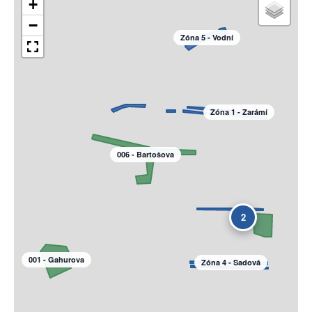
+
−
Zóna 5 - Vodní
Zóna 1 - Zarámí
006 - Bartošova
2
001 - Gahurova
Zóna 4 - Sadová