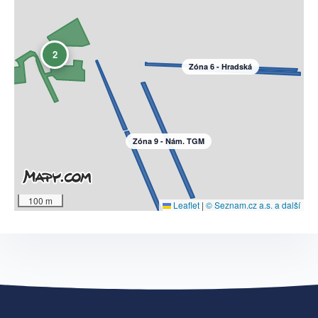
2
Zóna 6 - Hradská
Zóna 9 - Nám. TGM
100 m
Leaflet
|
© Seznam.cz a.s. a další