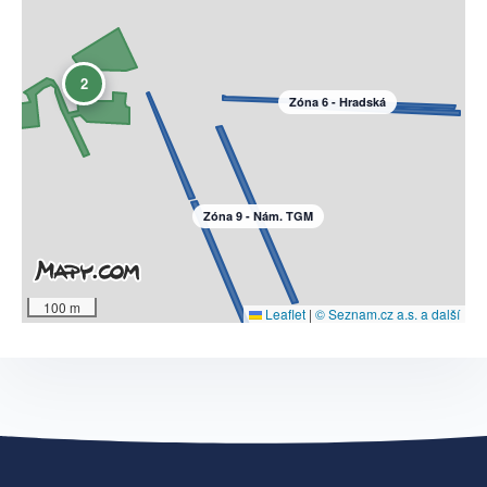
2
Zóna 6 - Hradská
Zóna 9 - Nám. TGM
100 m
Leaflet
|
© Seznam.cz a.s. a další