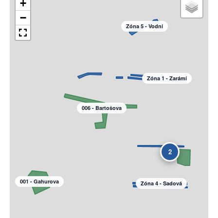
+
−
Zóna 5 - Vodní
Zóna 1 - Zarámí
006 - Bartošova
2
001 - Gahurova
Zóna 4 - Sadová