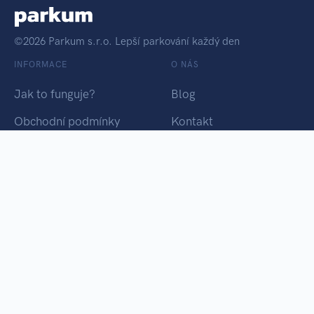
©2026 Parkum s.r.o. Lepší parkování každý den
INFORMACE
O NÁS
Jak to funguje?
Blog
Obchodní podmínky
Kontakt
Osobní údaje
Chci Parkum
PARKUM TÝM
Vyrobeno ♥ Tikiti.cz
Platební brána Pays.cz
Chci Parkum